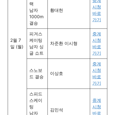
중계
랙
시청
남자
황대헌
바로
1000m
가기
결승
피겨스
중계
2월 7
케이팅
시청
차준환 이시형
일 (월)
남자 싱
바로
글 쇼트
가기
중계
스노보
시청
이상호
드 결승
바로
가기
스피드
스케이
중계
팅
시청
김민석
남자
바로