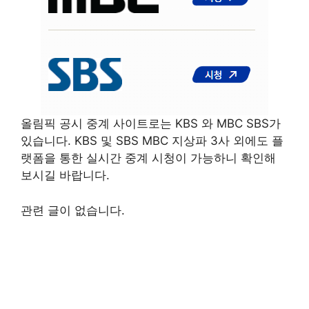
올림픽 공시 중계 사이트로는 KBS 와 MBC SBS가
있습니다. KBS 및 SBS MBC 지상파 3사 외에도 플
랫폼을 통한 실시간 중계 시청이 가능하니 확인해
보시길 바랍니다.
관련 글이 없습니다.