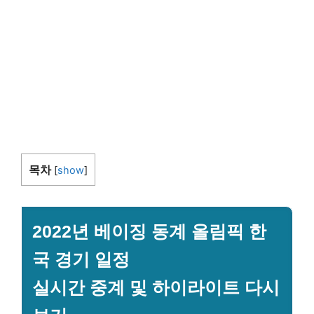
목차
[
show
]
2022년 베이징 동계 올림픽 한
국 경기 일정
실시간 중계 및 하이라이트 다시