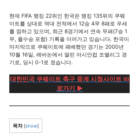
현재 FIFA 랭킹 22위인 한국은 랭킹 135위의 쿠웨
이트를 상대로 역대 전적에서 12승 4무 8패로 우세
를 점하고 있으며, 최근 8경기에서 연속 무패(7승 1
무, 몰수승 포함) 기록을 이어가고 있습니다. 한국이
마지막으로 쿠웨이트에 패배했던 경기는 2000년
10월 16일, 레바논에서 열린 아시안컵 조별리그 경
기로, 당시 0-1로 졌습니다.
대한민국 쿠웨이트 축구 중계 시청사이트 바
로가기
►
목차
[
show
]